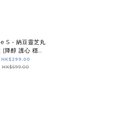
me S - 納豆靈芝丸
粒 (降醇 護心 穩三
高)
HK$299.00
HK$599.00