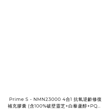
Prime S - NMN23000 4合1 抗氧逆齡修復
補充膠囊 (含100%破壁靈芝+白藜蘆醇+PQQ)