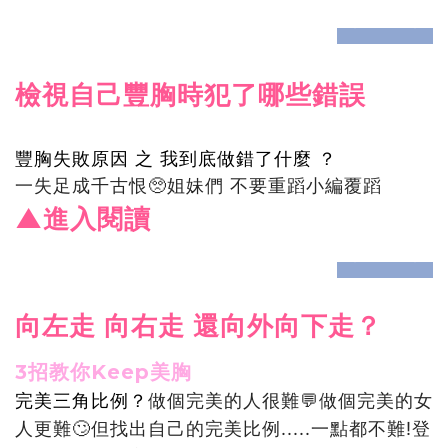
prev
next
檢視自己豐胸時犯了哪些錯誤
豐胸失敗原因
之
我到底做錯了什麼
？
一失足成千古恨🥺姐妹們 不要重蹈小編覆蹈
▲進入閱讀
prev
next
向左走 向右走 還向外向下走？
3招教你Keep美胸
完美三角比例？
做個完美的人很難💬做個完美的女
人更難🙄
但找出自己的完美比例.....一點都不難!登