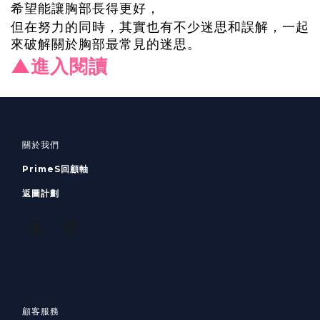
希望能讓胸部長得更好，
但在努力的同時，其實也有不少迷思和誤解，一起
來破解關於胸部最常見的迷思。
▲進入閱讀
關於我們
PrimeS回顧軸
返圖計劃
顧客服務