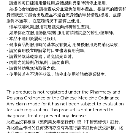
- 請遵照每日建議用量服用,身體感到異常時請停止服用。
- 如擔心食物過敏,請檢查成分並避免使用本產品。根據您的體質和
身體狀況,可能會出現產品不適合您身體的罕見情況(搔癢、皮疹、
腸胃不適等)。在這種情況下,請停止使用。
- 懷孕或哺乳期,服用前建議先向婦科醫生查詢。
- 如果你正在服用藥物/就醫,服用前請諮詢您的醫生/藥劑師。
- 本品不適用於嬰幼兒服用。
- 健康食品對服用時間基本沒有規定,用餐後服用更易消化吸收。
- 請於食用後立即關緊封口並儘速食用完畢。
- 請置於陰涼乾燥處，避免陽光直射。
- 內附之乾燥劑/脫氧劑，請勿食用。
- 請置於幼兒無法取得之處。
- 使用後若有不適等狀況，請停止使用並請教專業醫生。
This product is not registered under the Pharmacy and
Poisons Ordinance or the Chinese Medicine Ordinance.
Any claim made for it has not been subject to evaluation
for such registration. This product is not intended to
diagnose, treat or prevent any disease.
此產品沒有根據《藥劑業及毒藥條例》或《中醫藥條例》註冊。
為此產品作出的任何聲稱亦沒有為進行該等註冊而接受評核。此