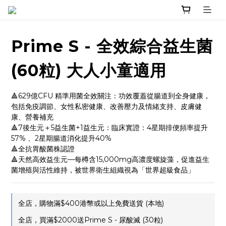
Prime S - 全效綜合益生菌
(60粒) 大人小童適用
🔺629億CFU 精準用菌全效關注：功效覆蓋從腸道到全身健康，
包括免疫調節、女性私密健康、改善壓力及情緒支持、皮膚健
康、營養補充
🔺7後生元＋5益生菌+1益生元：臨床實證：4星期排便頻率提升
57% 、2星期腸道消化提升40%
🔺全抗胃酸菌株認證
🔺​天然高效益生元—每樽含15,000mg高濃度螺旋藻，促進益生
菌增殖與活性維持，被世界衛生組織視為「世界超級食品」
全店，購物滿$400港幣或以上免費送貨 (本地)
全店，買滿$2000送Prime S - 尿酸滅 (30粒)