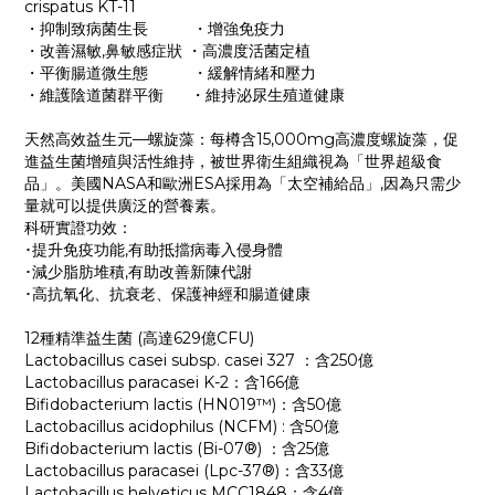
crispatus KT-11
・抑制致病菌生長 ・增強免疫力
・改善濕敏,鼻敏感症狀 ・高濃度活菌定植
・平衡腸道微生態 ・緩解情緒和壓力
・維護陰道菌群平衡 ・維持泌尿生殖道健康
天然高效益生元—螺旋藻：每樽含15,000mg高濃度螺旋藻，促
進益生菌增殖與活性維持，被世界衛生組織視為「世界超級食
品」。美國NASA和歐洲ESA採用為「太空補給品」,因為只需少
量就可以提供廣泛的營養素。
科研實證功效：
･提升免疫功能,有助抵擋病毒入侵身體
･減少脂肪堆積,有助改善新陳代謝
･高抗氧化、抗衰老、保護神經和腸道健康
12種精準益生菌 (高達629億CFU)
Lactobacillus casei subsp. casei 327 ：含250億
Lactobacillus paracasei K-2：含166億
Bifidobacterium lactis (HN019™)：含50億
Lactobacillus acidophilus (NCFM) : 含50億
Bifidobacterium lactis (Bi-07®) ：含25億
Lactobacillus paracasei (Lpc-37®)：含33億
Lactobacillus helveticus MCC1848：含4億