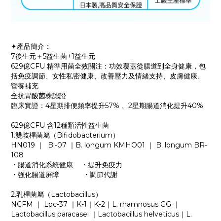
✦產品簡介：
7後生元＋5益生菌+1益生元
629億CFU 精準用菌全效關注：功效覆蓋從腸道到全身健康，包
括免疫調節、女性私密健康、改善壓力及情緒支持、皮膚健康、
營養補充
全抗胃酸菌株認證
臨床實證：4星期排便頻率提升57% 、2星期腸道消化提升40%
629億CFU 含12種類活性益生菌
1.雙歧桿菌屬（Bifidobacterium）
HN019 ｜ Bi-07 ｜B. longum KMHO01 ｜ B. longum BR-
108
・腸道消化系統健康 ・提升免疫力
・強化腸道屏障 ・調節代謝
2.乳桿菌屬（Lactobacillus）
NCFM ｜ Lpc-37 ｜K-1｜K-2｜L. rhamnosus GG ｜
Lactobacillus paracasei ｜Lactobacillus helveticus｜L.