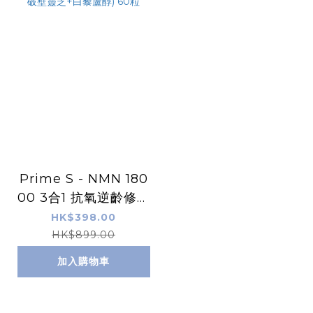
Prime S - NMN 180
00 3合1 抗氧逆齡修復
補充膠囊 (含100%破
HK$398.00
壁靈芝+白藜蘆醇) 60
HK$899.00
粒
加入購物車