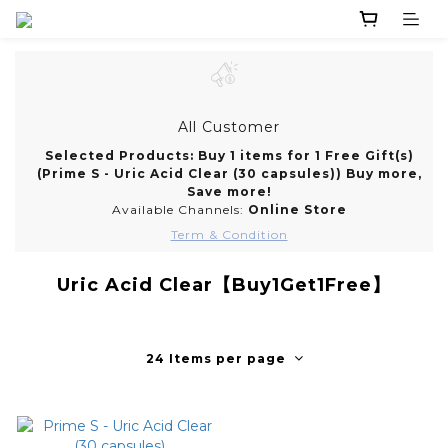
All Customer
Selected Products: Buy 1 items for 1 Free Gift(s)
(Prime S - Uric Acid Clear (30 capsules)) Buy more,
Save more!
Available Channels:
Online Store
Term & Condition
Uric Acid Clear【Buy1Get1Free】
24 Items per page